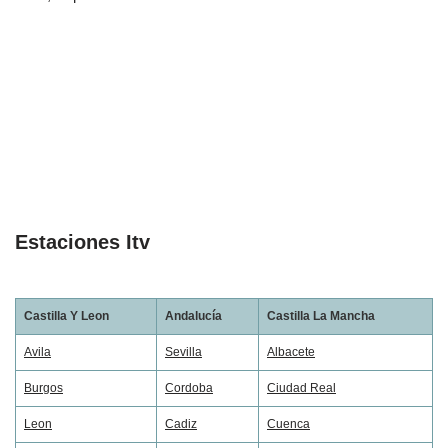
Estaciones Itv
Castilla Y Leon
Andalucía
Castilla La Mancha
Avila
Sevilla
Albacete
Burgos
Cordoba
Ciudad Real
Leon
Cadiz
Cuenca