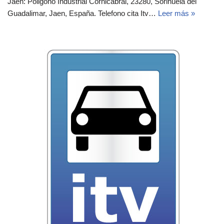
Jaen: Poligono Industrial Cornicabral, 23280, Sorihuela del
Guadalimar, Jaen, España.‎‎ Telefono cita Itv…
Leer más »