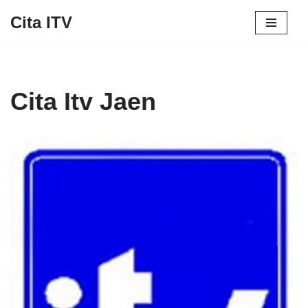
Cita ITV
Saltar
al
contenido
Cita Itv Jaen