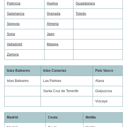
Palencia
Huelva
Guadalajara
Salamanca
Granada
Toledo
Segovia
Almeria
Soria
Jaen
Valladolid
Malaga
Zamora
Islas Baleares
Islas Canarias
Pais Vasco
Islas Baleares
Las Palmas
Alava
Santa Cruz de Tenerife
Guipuzcoa
Vizcaya
Madrid
Ceuta
Melilla