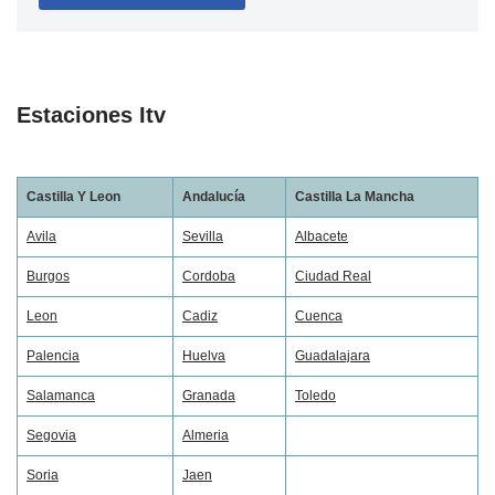
Estaciones Itv
Castilla Y Leon
Andalucía
Castilla La Mancha
Avila
Sevilla
Albacete
Burgos
Cordoba
Ciudad Real
Leon
Cadiz
Cuenca
Palencia
Huelva
Guadalajara
Salamanca
Granada
Toledo
Segovia
Almeria
Soria
Jaen