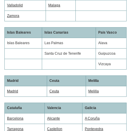
Valladolid
Malaga
Zamora
Islas Baleares
Islas Canarias
Pais Vasco
Islas Baleares
Las Palmas
Alava
Santa Cruz de Tenerife
Guipuzcoa
Vizcaya
Madrid
Ceuta
Melilla
Madrid
Ceuta
Melilla
Cataluña
Valencia
Galicia
Barcelona
Alicante
A Coruña
Tarragona
Castellon
Pontevedra