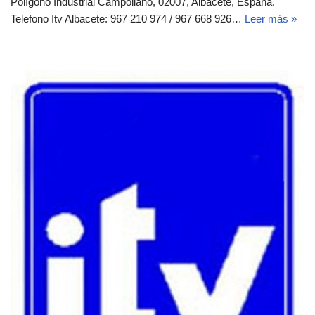
Polígono Industrial Campollano, 02007, Albacete, España.‎‎
Telefono Itv Albacete: 967 210 974 / 967 668 926…
Leer más »