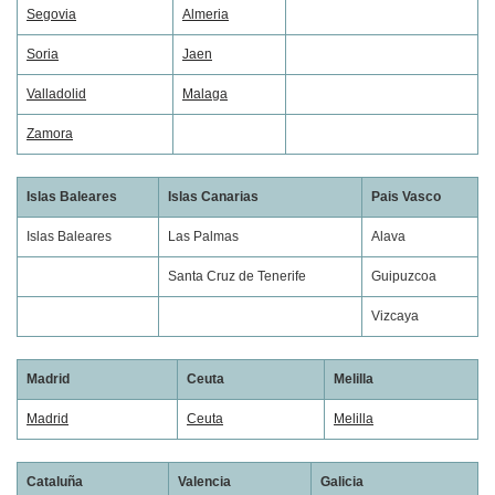
Segovia
Almeria
Soria
Jaen
Valladolid
Malaga
Zamora
Islas Baleares
Islas Canarias
Pais Vasco
Islas Baleares
Las Palmas
Alava
Santa Cruz de Tenerife
Guipuzcoa
Vizcaya
Madrid
Ceuta
Melilla
Madrid
Ceuta
Melilla
Cataluña
Valencia
Galicia