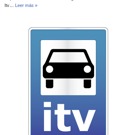
Itv…
Leer más »