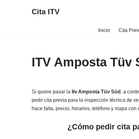
Cita ITV
Saltar
al
Inicio
Cita Previ
contenido
ITV Amposta Tüv 
Si quiere pasar la
Itv Amposta Tüv Süd
, a cont
pedir cita previa para la inspección técnica de 
hace falta, precio, horarios, teléfono y mapa con 
¿Cómo pedir cita p