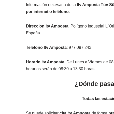
Información necesaria de la
Itv Amposta Tüv S
por internet o teléfono
.
Direccion
Itv Amposta
: Polígono Industrial L´O
España.‎‎
Telefono
Itv Amposta
: 977 087 243
Horario Itv Amposta
: De Lunes a Viernes de 08
horarios serán de 08:30 a 13:30 horas.
¿Dónde pasar
Todas las estaci
Se puede solicitar
cita Itv
Amposta
de forma
pr