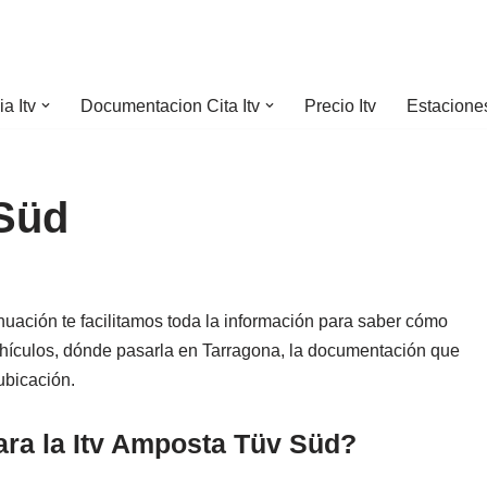
a Itv
Documentacion Cita Itv
Precio Itv
Estaciones
Süd
inuación te facilitamos toda la información para saber cómo
vehículos, dónde pasarla en Tarragona, la documentación que
ubicación.
ara la Itv Amposta Tüv Süd?