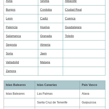
Avila
Sevilla
Albacete
Burgos
Cordoba
Ciudad Real
Leon
Cadiz
Cuenca
Palencia
Huelva
Guadalajara
Salamanca
Granada
Toledo
Segovia
Almeria
Soria
Jaen
Valladolid
Malaga
Zamora
Islas Baleares
Islas Canarias
Pais Vasco
Islas Baleares
Las Palmas
Alava
Santa Cruz de Tenerife
Guipuzcoa