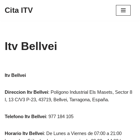
Cita ITV
Saltar
al
contenido
Itv Bellvei
Itv Bellvei
Direccion
Itv Bellvei
: Polígono Industrial Els Masets, Sector 8
I, 13 C/V3 P-23, 43719, Bellvei, Tarragona, España.‎‎
Telefono
Itv Bellvei
: 977 184 105
Horario
Itv Bellvei
: De Lunes a Viernes de 07:00 a 21:00