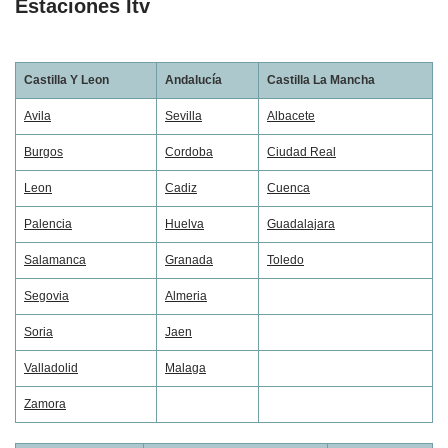
Estaciones Itv
Castilla Y Leon
Andalucía
Castilla La Mancha
Avila
Sevilla
Albacete
Burgos
Cordoba
Ciudad Real
Leon
Cadiz
Cuenca
Palencia
Huelva
Guadalajara
Salamanca
Granada
Toledo
Segovia
Almeria
Soria
Jaen
Valladolid
Malaga
Zamora