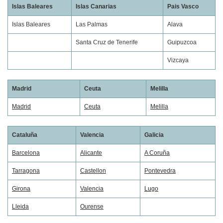
Islas Baleares
Islas Canarias
Pais Vasco
Islas Baleares
Las Palmas
Alava
Santa Cruz de Tenerife
Guipuzcoa
Vizcaya
Madrid
Ceuta
Melilla
Madrid
Ceuta
Melilla
Cataluña
Valencia
Galicia
Barcelona
Alicante
A Coruña
Tarragona
Castellon
Pontevedra
Girona
Valencia
Lugo
Lleida
Ourense